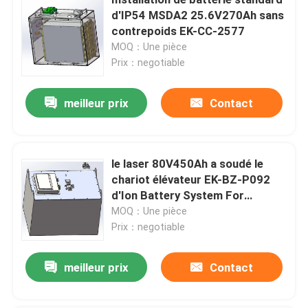
d'IP54 MSDA2 25.6V270Ah sans
contrepoids EK-CC-2577
MOQ：Une pièce
Prix：negotiable
meilleur prix
Contact
le laser 80V450Ah a soudé le
chariot élévateur EK-BZ-P092
d'Ion Battery System For
Electric de lithium
MOQ：Une pièce
Maison
Prix：negotiable
Produits
meilleur prix
Contact
À propos de nous