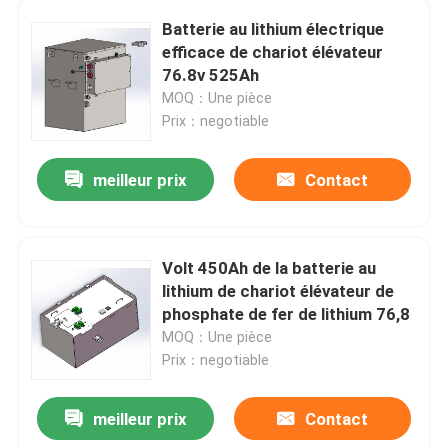
Batterie au lithium électrique
efficace de chariot élévateur
Visite d'usine
76.8v 525Ah
MOQ：Une pièce
Contrôle de qualité
Prix：negotiable
meilleur prix
Contact
Contactez-nous
Demandez une citation
Volt 450Ah de la batterie au
lithium de chariot élévateur de
Batterie au lithium de chariot élévateur
phosphate de fer de lithium 76,8
MOQ：Une pièce
Prix：negotiable
Batterie au lithium de yacht
meilleur prix
Contact
Batterie au lithium de stockage de l'énergie