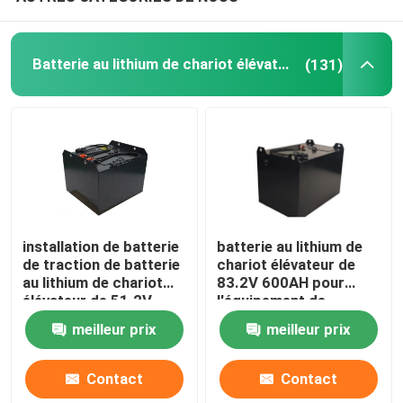
Cellule de batterie au lithium
Batterie au lithium de chariot élévateur
(131)
Module de batterie au lithium
installation de batterie
batterie au lithium de
de traction de batterie
chariot élévateur de
au lithium de chariot
83.2V 600AH pour
élévateur de 51.2V
l'équipement de
450AH pour le camion
manutention
meilleur prix
meilleur prix
de Hyster E
Contact
Contact