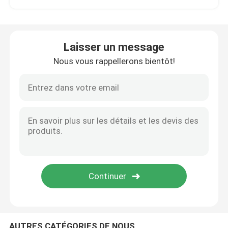
Batterie de tracteur de lithium
Laisser un message
Batterie de chargeur
Nous vous rappellerons bientôt!
Excavatrice Battery
Batterie au lithium de chariot de golf
Batterie au lithium de tondeuse à gazon
Batterie de fraise-mère
Batterie au lithium de perceuse électrique
AUTRES CATÉGORIES DE NOUS